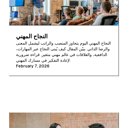
النجاح المهني
النجاح المهني اليوم يتجاوز المنصب والراتب ليشمل المعنى
والرضا الذاتي. يبيّن المقال كيف يُبنى النجاح عبر المهارات،
الدافعية، والعلاقات في عالم مهني متغير. قراءة ضرورية
لإعادة التفكير في مسارك المهني.
February 7, 2026