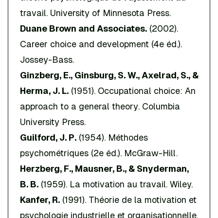
travail
. University of Minnesota Press.
Duane Brown and Associates.
(2002).
Career choice and development
(4e éd.).
Jossey-Bass.
Ginzberg, E., Ginsburg, S. W., Axelrad, S., &
Herma, J. L.
(1951).
Occupational choice: An
approach to a general theory
. Columbia
University Press.
Guilford, J. P.
(1954).
Méthodes
psychométriques
(2e éd.). McGraw-Hill.
Herzberg, F., Mausner, B., & Snyderman,
B. B.
(1959).
La motivation au travail
. Wiley.
Kanfer, R.
(1991). Théorie de la motivation et
psychologie industrielle et organisationnelle.