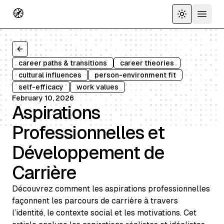
🧭
Toggle the
Open 
Back to all articles
career paths & transitions
career theories
cultural influences
person-environment fit
self-efficacy
work values
February 10, 2026
Aspirations
Professionnelles et
Développement de
Carrière
Découvrez comment les aspirations professionnelles
façonnent les parcours de carrière à travers
l’identité, le contexte social et les motivations. Cet